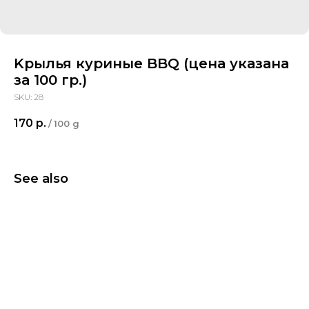
Kрылья куриные BBQ (цена указана
за 100 гр.)
SKU:
28
170
р.
/
100 g
See also