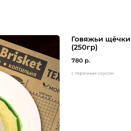
Говяжьи щёчки
(250гр)
780
р.
с перечным соусом