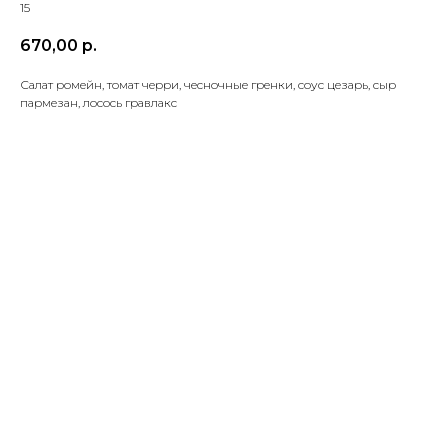
15
670,00
р.
Салат ромейн, томат черри, чесночные гренки, соус цезарь, сыр
пармезан, лосось гравлакс