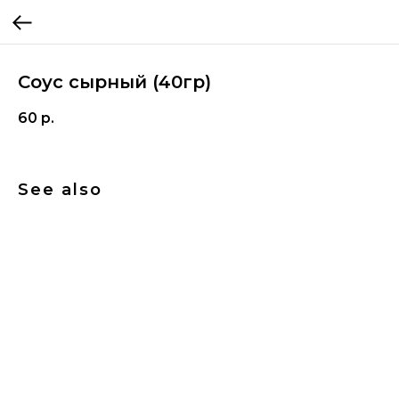
Соус сырный (40гр)
60
р.
See also
ERROR:Not found category